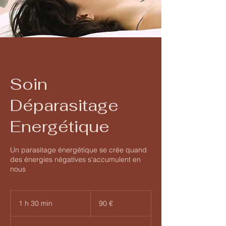
Soin
Déparasitage
Energétique
Un parasitage énergétique se crée quand
des énergies négatives s'accumulent en
nous
90
euros
1 h 30 min
1
90 €
3
0