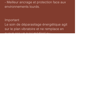
- Meilleur ancrage et protection face aux
environnements lourds.
Important
Le soin de déparasitage énergétique agit
sur le plan vibratoire et ne remplace en
aucun cas un suivi médical ou
thérapeutique.
Coordonnées
+33695249331
mouellicalain@gmail.com
45 Rue Jean Odin, Guipavas, France