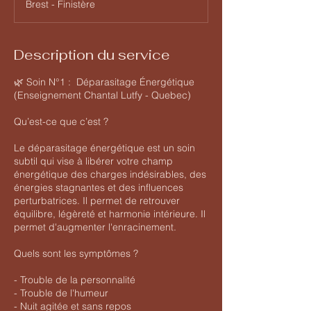
Brest - Finistère
m
i
n
Description du service
🌿 Soin N°1 : Déparasitage Énergétique
(Enseignement Chantal Lutfy - Quebec)
Qu’est-ce que c’est ?
Le déparasitage énergétique est un soin
subtil qui vise à libérer votre champ
énergétique des charges indésirables, des
énergies stagnantes et des influences
perturbatrices. Il permet de retrouver
équilibre, légèreté et harmonie intérieure. Il
permet d'augmenter l'enracinement.
Quels sont les symptômes ?
- Trouble de la personnalité
- Trouble de l'humeur
- Nuit agitée et sans repos