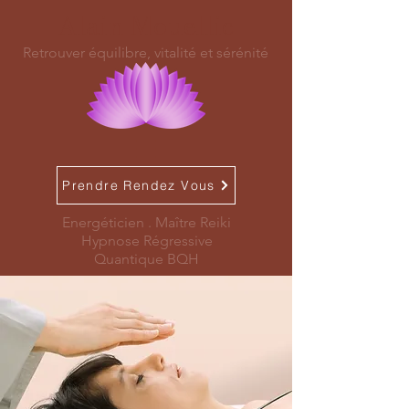
Alain Mouellic
Retrouver équilibre, vitalité et sérénité
Prendre Rendez Vous
Energéticien . Maître Reiki
Hypnose Régressive
Quantique BQH