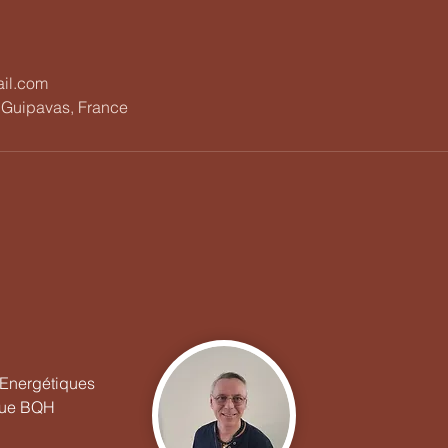
s
il.com
 Guipavas, France
s Energétiques
que BQH