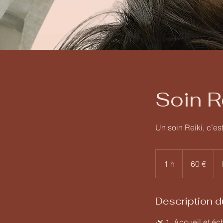
Soin R
Un soin Reiki, c’es
60
euros
1 h
1
60 €
Description d
🌿 1. Accueil et éc