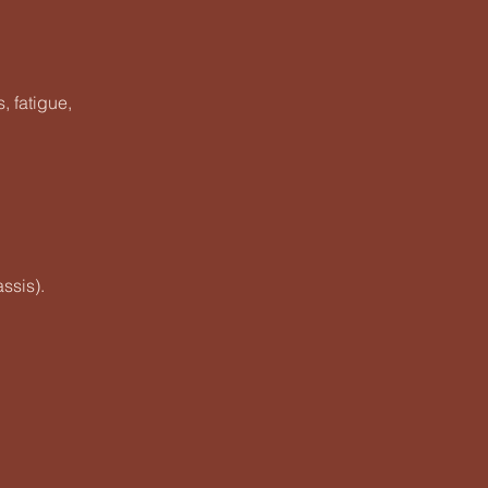
, fatigue,
ssis).