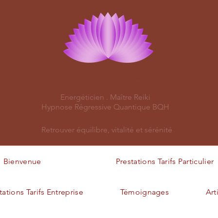
Alain Mouellic
Energéticien . Maître Reiki
Hypnose Régressive Quantique BQH
Retrouver équilibre, vitalité et sérénité
Bienvenue
Prestations Tarifs Particulier
tations Tarifs Entreprise
Témoignages
Art